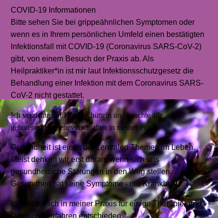
COVID-19 Informationen
Bitte sehen Sie bei grippeähnlichen Symptomen oder
wenn es in Ihrem persönlichen Umfeld einen bestätigten
Infektionsfall mit COVID-19 (Coronavirus SARS-CoV-2)
gibt, von einem Besuch der Praxis ab. Als
Heilpraktiker*in ist mir laut Infektionsschutzgesetz die
Behandlung einer Infektion mit dem Coronavirus SARS-
CoV-2 nicht gestattet.
Ich verzichte auf Händeschütteln und beachte alle
gebotenen Hygienevorschriften in meiner Praxis.
Gesundheit ist eines der zentralen Themen im Leben.
Meist denken wir erst daran, wenn sich uns
gesundheitliche Störungen in den Weg stellen.
Gesundheit hat keine Symptome - nur Krankheit!
Ich habe mich in meiner Praxis für einige Therapie- und
Diagnoseverfahren entschieden,