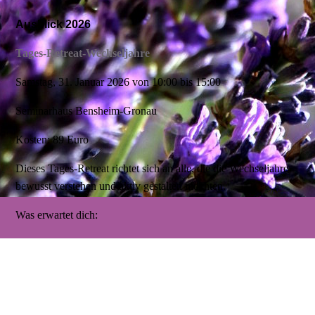
Ausblick 2026
Tages-Retreat-Wechseljahre
Samstag, 31. Januar 2026 von 10:00 bis 15:00
Seminarhaus Bensheim-Gronau
Kosten: 89 Euro
Dieses Tages-Retreat richtet sich an alle, die die Wechseljahre
bewusst verstehen und aktiv gestalten möchten.
Was erwartet dich:
Einführungsvortrag über Grundlagen der Wechseljahre,
Symptome, Möglichkeiten zur Selbsthilfe und ganzheitliche
Strategien.
Geführte Yoga-Sessions, Atem und Achtsamkeitsübungen