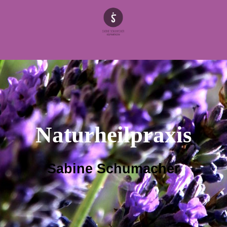
Naturheilpraxis
Sabine Schumacher