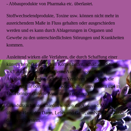
- Abbauprodukte von Pharmaka etc. überlastet.
Stoffwechselendprodukte, Toxine usw. können nicht mehr in
ausreichendem Maße in Fluss gehalten oder ausgeschieden
werden und es kann durch Ablagerungen in Organen und
Gewebe zu den unterschiedlichsten Störungen und Krankheiten
kommen.
Ausleitend wirken alle Verfahren, die durch Schaffung einer
künstlichen "Öffnung"dem Körper helfen, schädliche Stoffe
nach außen auszuleiten (externe Ausleitungsverfahren)
Als ableitend werden diejenigen Verfahren bezeichnet, die
falsch verteile oder gestaute "Körpersäfte" umverteilen und in
Fluss bringen (Interne Ausleitungsverfahren)
Grundsätzlich unterschieden werden die Aus- und Ableitung
über die Haut, den Darm, Leber und Galle, die Nieren und über
das Lymphsystem.