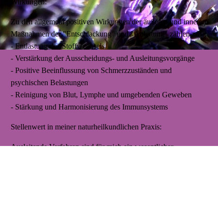
Wirkungen:
Zu den allgemein positiven Wirkungen der äußeren und inneren
Maßnahmen der "Entschlackung" und "Auleitung" zählen z.B.:
- Entlastung des Stoffwechsels
- Verstärkung der Ausscheidungs- und Ausleitungsvorgänge
- Positive Beeinflussung von Schmerzzuständen und
psychischen Belastungen
- Reinigung von Blut, Lymphe und umgebenden Geweben
- Stärkung und Harmonisierung des Immunsystems
Stellenwert in meiner naturheilkundlichen Praxis:
Ausleitende Verfahren sind für mich ein wesentlicher
Bestandteil meines ganzheitlichen, naturheilkundlichen
Behandlungsplans. Sie stellen ein unverzichtbares Verfahren
meiner täglichen Praxis dar.
Methoden: