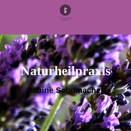
Naturheilpraxis
Sabine Schumacher