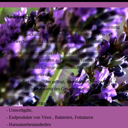
Ausleitungsverfahren
Ab- und ausleitenden Therapieverfahren dienen zur Ausleitung
und Entschlackung des Körpers, seiner Reinigung von
Sofffwechselendprodukten oder Giftstoffen (Toxinen).
Aufgabe des Organismus ist es, aus der zugeführten Nahrung,
oder auch aus den anderen auf ihn einwirkenden Stoffen, die
für ihn verwertbaren Dinge aufzuschließen, aufzunehmen und
in Energie umzusetzen.
Solange dies reibungslos gelingt, sind der Stoffwechsel der
einzelnen Zelle und damit des Gesamtorganismus intakt.
Häufig ist unser Organismus jedoch durch
- Umweltgifte,
- Endprodukte von Viren , Bakterien, Fettsäuren
- Harnsäurebestandteilen