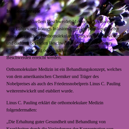
Infusionstherapie
Je nach individuellem Beschwerdebild oder nach Auswertung
ihrer Laborwerte können Infusionskuren auf homöopathischer
Basis oder auch auf orthomolekularer Basis verabreicht werden
und dadurch bei vielen Beschwerdebildern eine besonders
effektive Linderung oder auch rasche Verbesserung der
Beschwerden erreicht werden.
Orthomolekulare Medizin ist ein Behandlungskonzept, welches
von dem amerikanischen Chemiker und Träger des
Nobelpreises als auch des Friedensnobelpreis Linus C. Pauling
weiterentwickelt und etabliert wurde.
Linus C. Pauling erklärt die orthomolekulare Medizin
folgendermaßen:
„Die Erhaltung guter Gesundheit und Behandlung von
Krankheiten durch die Veränderung der Konzentration von