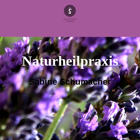
Naturheilpraxis
Sabine Schumacher