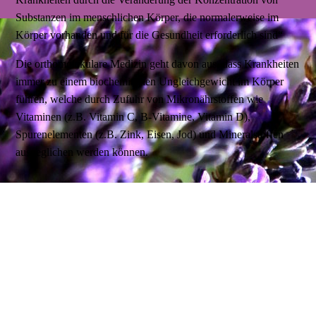
Substanzen im menschlichen Körper, die normalerweise im
Körper vorhanden und für die Gesundheit erforderlich sind“
Die orthomolekulare Medizin geht davon aus, dass Krankheiten
immer zu einem biochemischen Ungleichgewicht im Körper
führen, welche durch Zufuhr von Mikronährstoffen wie
Vitaminen (z.B. Vitamin C, B-Vitamine, Vitamin D),
Spurenelementen (z.B. Zink, Eisen, Jod) und Mineralstoffen
ausgeglichen werden können.