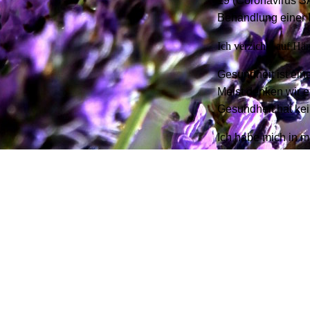
19 (Coronavirus SA
Behandlung einer I
Ich verzichte auf Hä
Gesundheit ist ein
Meist denken wir e
Gesundheit hat ke
Ich habe mich in m
die ihnen helfen i
Auf den folgenden 
Ich freue mich, Si
in Lampertheim-H
Ihre
Sabine Schumac