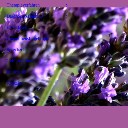
Therapieverfahren
Diagnoseverfahren
Basenfasen
Gesundheitsfragebogen
Sprechzeiten
Gebührenübersicht
Impressum
Kontakt