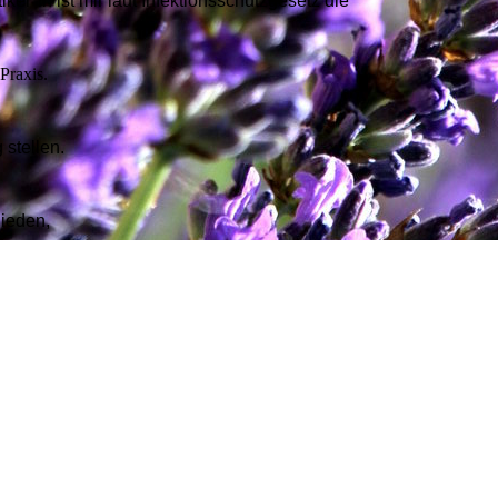
er*in ist mir laut Infektionsschutzgesetz die
Praxis.
 stellen.
hieden,
den zu steigern.
ren vor.
 Naturheilpraxis