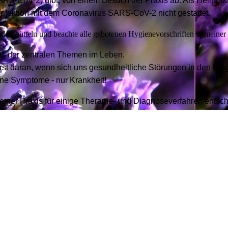
RS-CoV-2) gibt, von einem Besuch der Praxis ab. Als Heilpraktik
nfektion mit dem Coronavirus SARS-CoV-2 nicht gestattet.
ndeschütteln und beachte alle gebotenen Hygienevorschriften in meiner 
es der zentralen Themen im Leben.
rst daran, wenn sich uns gesundheitliche Störungen in den Weg
ine Symptome - nur Krankheit!
einer Praxis für einige Therapie- und Diagnoseverfahren entsc
hre Gesundheit zu erhalten oder zu verbessern und ihr Wohlbefin
Seiten stelle ich mich und meine Therapie- und Diagnoseverfah
e auf Ihrem Weg ein Stück begleiten zu dürfen und Sie in meiner
ofheim Willkommen zu heißen
her