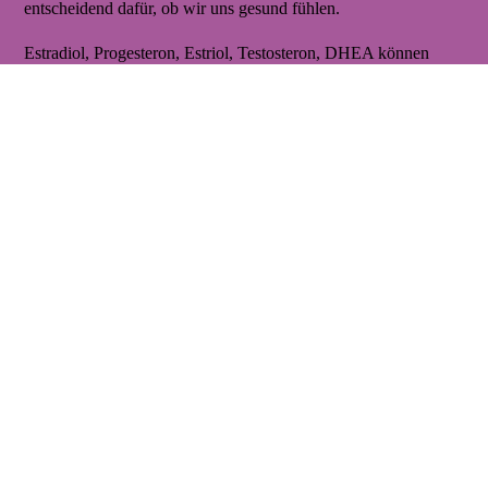
entscheidend dafür, ob wir uns gesund fühlen.
Estradiol, Progesteron, Estriol, Testosteron, DHEA können
über den Speichel bestimmt werden.
Ein Cortisol-Tagesprofil kann ebenso über den Speichel
erfolgen.