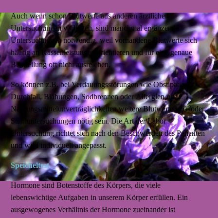
Auch wenn schon Blutwerte aus anderen ärztlichen
Untersuchungen vorliegen, sind manchmal ergänzende
Untersuchungen notwendig, weil vorhandene Blutwerte sich
häufig an Kassenleistungen orientieren und für eine genaue
Beurteilung oft nicht ausreichen.
So können z.B. bei Verdauungsstörungen wie Obstipation,
Durchfall, Blähungen, Sodbrennen oder Allergien und
Nahrungsmittelunverträglichkeiten weitere Blutwerte und /oder
Stuhluntersuchungen nötig sein. Die Art der Labor
Untersuchung richtet sich nach den Beschwerden des Patienten
und wird individuell angepasst.
Speicheltest
Hormone sind Botenstoffe des Körpers, die viele
lebenswichtige Aufgaben in unserem Körper erfüllen. Ein
ausgewogenes Verhältnis der Hormone zueinander ist