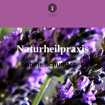
Naturheilpraxis
Sabine Schumacher